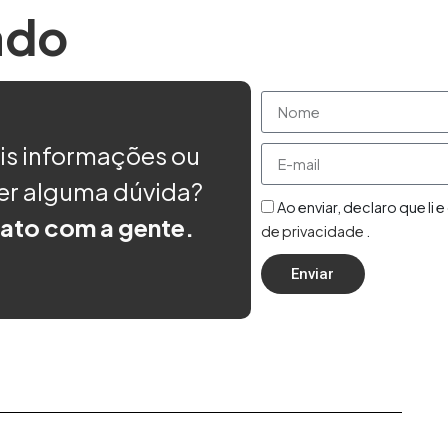
ado
is informações ou
er alguma dúvida?
Ao enviar, declaro que li
ato com a gente.
de privacidade
.
Enviar