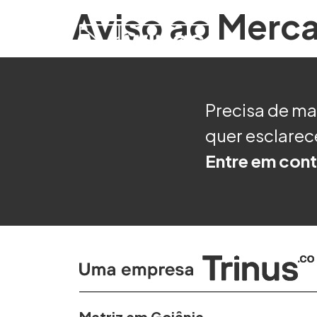
Aviso ao Merc
Precisa de ma
quer esclarec
Entre em cont
Matriz em Goiânia